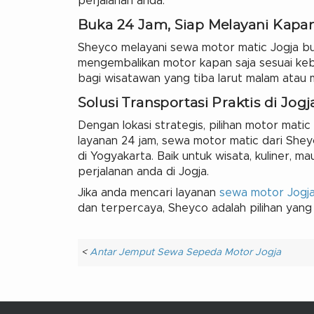
perjalanan anda.
Buka 24 Jam, Siap Melayani Kapan
Sheyco melayani sewa motor matic Jogja bu
mengembalikan motor kapan saja sesuai kebu
bagi wisatawan yang tiba larut malam atau m
Solusi Transportasi Praktis di Jo
Dengan lokasi strategis, pilihan motor matic
layanan 24 jam, sewa motor matic dari Shey
di Yogyakarta. Baik untuk wisata, kuliner, m
perjalanan anda di Jogja.
Jika anda mencari layanan
sewa motor Jogj
dan terpercaya, Sheyco adalah pilihan yang
<
Antar Jemput Sewa Sepeda Motor Jogja