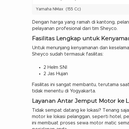
Yamaha NMax (155 Cc)
Dengan harga yang ramah di kantong, pela
pelayanan profesional dari tim Sheyco.
Fasilitas Lengkap untuk Kenyam
Untuk menunjang kenyamanan dan keselamat
Sheyco sudah termasuk fasilitas:
2 Helm SNI
2 Jas Hujan
Fasilitas ini sangat membantu, terutama s
tidak menentu di Yogyakarta.
Layanan Antar Jemput Motor ke L
Tidak sempat datang ke lokasi? Tenang saj
motor ke lokasi pelanggan, seperti hotel, pe
ini membuat proses sewa motor matic semak