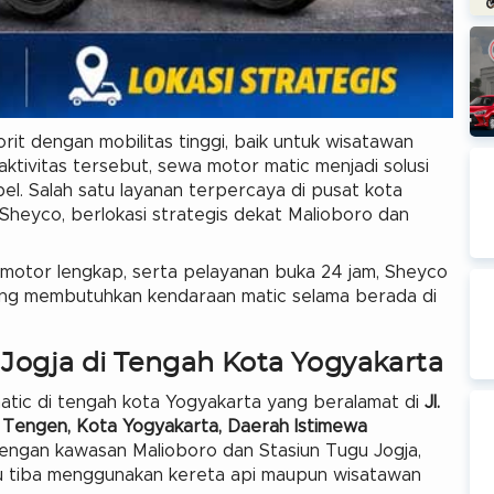
it dengan mobilitas tinggi, baik untuk wisatawan
ktivitas tersebut, sewa motor matic menjadi solusi
bel. Salah satu layanan terpercaya di pusat kota
 Sheyco, berlokasi strategis dekat Malioboro dan
n motor lengkap, serta pelayanan buka 24 jam, Sheyco
a yang membutuhkan kendaraan matic selama berada di
Jogja di Tengah Kota Yogyakarta
tic di tengah kota Yogyakarta yang beralamat di
Jl.
Tengen, Kota Yogyakarta, Daerah Istimewa
 dengan kawasan Malioboro dan Stasiun Tugu Jogja,
 tiba menggunakan kereta api maupun wisatawan