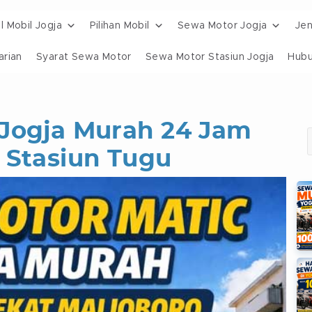
l Mobil Jogja
Pilihan Mobil
Sewa Motor Jogja
Jen
arian
Syarat Sewa Motor
Sewa Motor Stasiun Jogja
Hubu
 Jogja Murah 24 Jam
 Stasiun Tugu