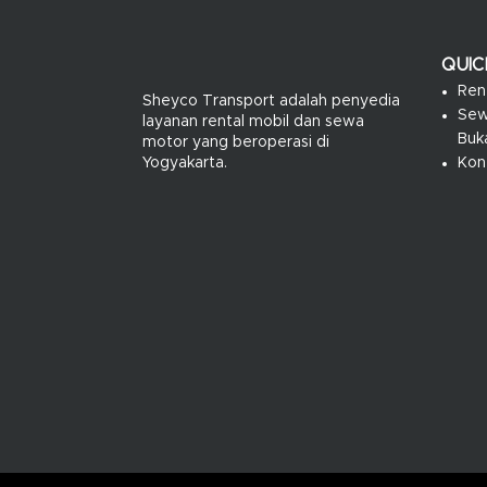
QUIC
Ren
Sheyco Transport adalah penyedia
Sew
layanan rental mobil dan sewa
Buk
motor yang beroperasi di
Yogyakarta.
Kon