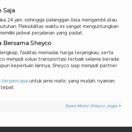
 Saja
ka 24 jam, sehingga pelanggan bisa mengambil atau
tuhan. Fleksibilitas waktu ini sangat menguntungkan
emiliki jadwal perjalanan yang padat.
gja Bersama Sheyco
 lengkap, fasilitas memadai, harga terjangkau, serta
co menjadi solusi transportasi terbaik selama berada
aupun keperluan lainnya, Sheyco siap menjadi partner
a terpercaya
untuk jenis matic yang mudah, nyaman,
 tepat.
Sewa Motor Sheyco Jogja
>