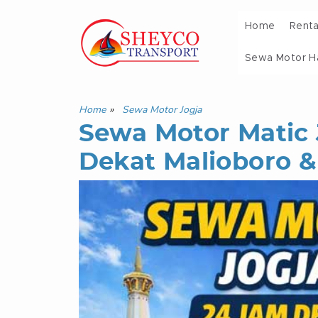
Home
Renta
Sewa Motor H
Home
Sewa Motor Jogja
Sewa Motor Matic
Dekat Malioboro &