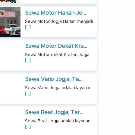
Sewa Motor Harian Jo...
Sewa Motor Jogja Harian menjadi
[…]
Sewa Motor Dekat Kra...
Sewa Motor dekat Kraton Jogja
[…]
Sewa Vario Jogja, Ta...
Sewa Vario Jogja adalah layanan
[…]
Sewa Beat Jogja, Tar...
Sewa Beat Jogja adalah layanan
[…]