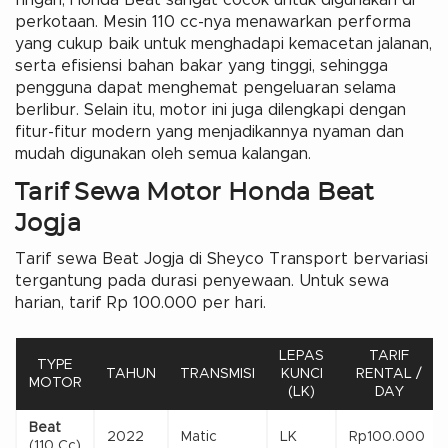
ringan, Honda Beat sangat cocok untuk digunakan di
perkotaan. Mesin 110 cc-nya menawarkan performa
yang cukup baik untuk menghadapi kemacetan jalanan,
serta efisiensi bahan bakar yang tinggi, sehingga
pengguna dapat menghemat pengeluaran selama
berlibur. Selain itu, motor ini juga dilengkapi dengan
fitur-fitur modern yang menjadikannya nyaman dan
mudah digunakan oleh semua kalangan.
Tarif Sewa Motor Honda Beat
Jogja
Tarif sewa Beat Jogja di Sheyco Transport bervariasi
tergantung pada durasi penyewaan. Untuk sewa
harian, tarif Rp 100.000 per hari.
LEPAS
TARIF
TYPE
TAHUN
TRANSMISI
KUNCI
RENTAL /
MOTOR
(LK)
DAY
Beat
2022
Matic
LK
Rp100.000
(110 Cc)