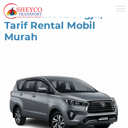
Sheyco Transport
»
Rental Mobil Jogja
Sewa Innova Jogja,
Tarif Rental Mobil
Murah