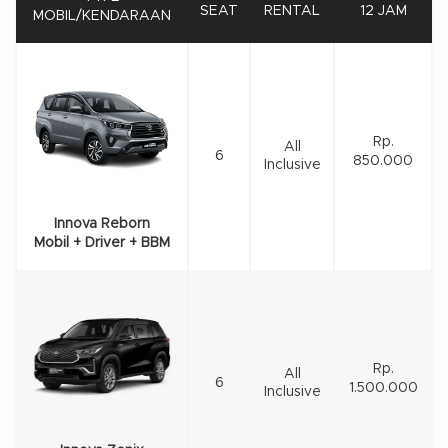
SEAT
RENTAL
12 JAM
MOBIL/KENDARAAN
Rp.
All
6
850.000
Inclusive
Innova Reborn
Mobil + Driver + BBM
Rp.
All
6
1.500.000
Inclusive