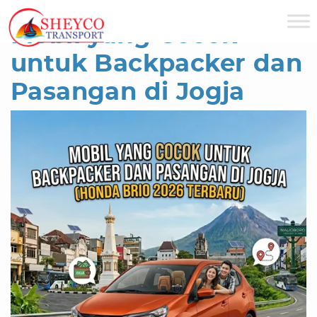
Sheyco Transport
»
Sewa Mobil Jogja
»
Honda Brio
Mobil yang Cocok
untuk Backpacker dan
Pasangan di Jogja