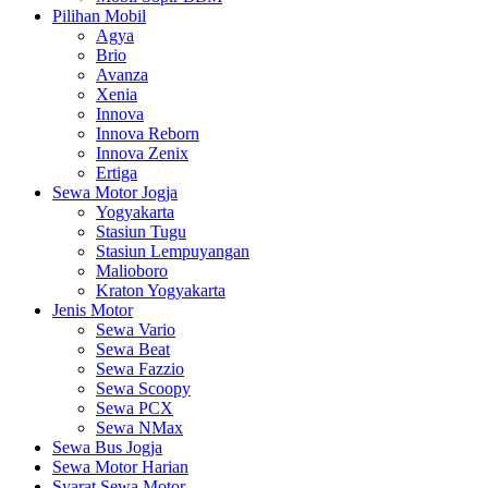
Pilihan Mobil
Agya
Brio
Avanza
Xenia
Innova
Innova Reborn
Innova Zenix
Ertiga
Sewa Motor Jogja
Yogyakarta
Stasiun Tugu
Stasiun Lempuyangan
Malioboro
Kraton Yogyakarta
Jenis Motor
Sewa Vario
Sewa Beat
Sewa Fazzio
Sewa Scoopy
Sewa PCX
Sewa NMax
Sewa Bus Jogja
Sewa Motor Harian
Syarat Sewa Motor